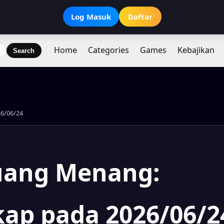
Log Masuk
Daftar
Home
Categories
Games
Kebajikan
Search
6/06/24
uang Menang:
ap pada 2026/06/2