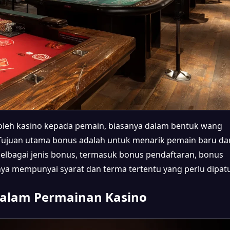
 oleh kasino kepada pemain, biasanya dalam bentuk wang
 Tujuan utama bonus adalah untuk menarik pemain baru da
lbagai jenis bonus, termasuk bonus pendaftaran, bonus
ya mempunyai syarat dan terma tertentu yang perlu dipatu
dalam Permainan Kasino