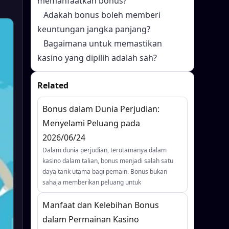
memanfaatkan bonus?
Adakah bonus boleh memberi
keuntungan jangka panjang?
Bagaimana untuk memastikan
kasino yang dipilih adalah sah?
Related
Bonus dalam Dunia Perjudian:
Menyelami Peluang pada
2026/06/24
Dalam dunia perjudian, terutamanya dalam
kasino dalam talian, bonus menjadi salah satu
daya tarik utama bagi pemain. Bonus bukan
sahaja memberikan peluang untuk
Manfaat dan Kelebihan Bonus
dalam Permainan Kasino