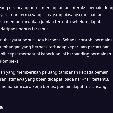
yang dirancang untuk meningkatkan interaksi pemain den
yarat dan terma yang jelas, yang biasanya melibatkan
erlu mempertaruhkan jumlah tertentu sebelum dapat
daripada bonus tersebut.
nuhi syarat bonus juga berbeza. Sebagai contoh, permain
sumbangan yang berbeza terhadap keperluan pertaruhan.
 lebih cepat memenuhi keperluan ini berbanding permainan
 kompleks.
arian yang memberikan peluang tambahan kepada pemain
n istimewa yang boleh didapati pada hari-hari tertentu,
memahami cara kerja bonus, pemain dapat merancang
a