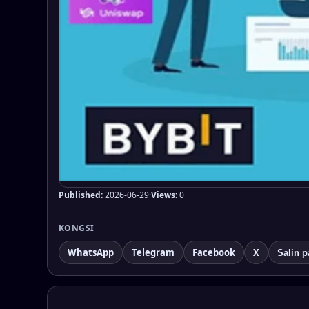
Published:
2026-06-29
·
Views:
0
KONGSI
WhatsApp
Telegram
Facebook
X
Salin p