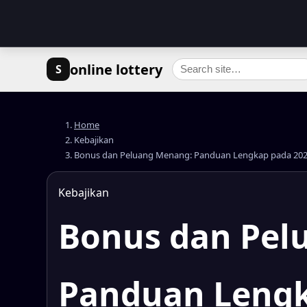
online lottery
S
Search
Home
Kebajikan
Bonus dan Peluang Menang: Panduan Lengkap pada 202
Kebajikan
Bonus dan Pel
Panduan Lengk