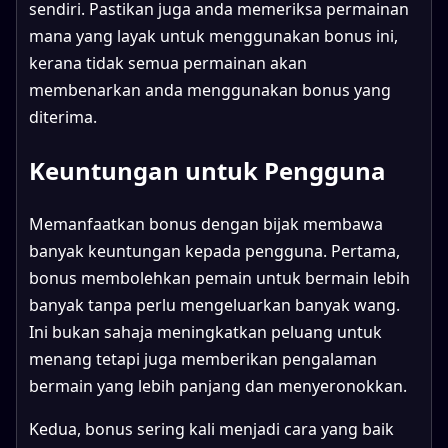
sendiri. Pastikan juga anda memeriksa permainan
mana yang layak untuk menggunakan bonus ini,
kerana tidak semua permainan akan
membenarkan anda menggunakan bonus yang
diterima.
Keuntungan untuk Pengguna
Memanfaatkan bonus dengan bijak membawa
banyak keuntungan kepada pengguna. Pertama,
bonus membolehkan pemain untuk bermain lebih
banyak tanpa perlu mengeluarkan banyak wang.
Ini bukan sahaja meningkatkan peluang untuk
menang tetapi juga memberikan pengalaman
bermain yang lebih panjang dan menyeronokkan.
Kedua, bonus sering kali menjadi cara yang baik