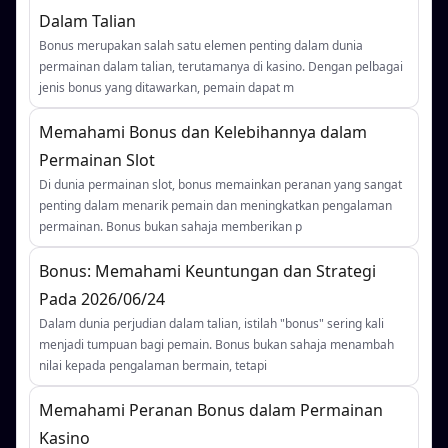
Dalam Talian
Bonus merupakan salah satu elemen penting dalam dunia
permainan dalam talian, terutamanya di kasino. Dengan pelbagai
jenis bonus yang ditawarkan, pemain dapat m
Memahami Bonus dan Kelebihannya dalam
Permainan Slot
Di dunia permainan slot, bonus memainkan peranan yang sangat
penting dalam menarik pemain dan meningkatkan pengalaman
permainan. Bonus bukan sahaja memberikan p
Bonus: Memahami Keuntungan dan Strategi
Pada 2026/06/24
Dalam dunia perjudian dalam talian, istilah "bonus" sering kali
menjadi tumpuan bagi pemain. Bonus bukan sahaja menambah
nilai kepada pengalaman bermain, tetapi
Memahami Peranan Bonus dalam Permainan
Kasino