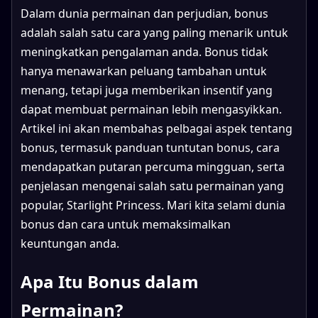
Dalam dunia permainan dan perjudian, bonus
adalah salah satu cara yang paling menarik untuk
meningkatkan pengalaman anda. Bonus tidak
hanya menawarkan peluang tambahan untuk
menang, tetapi juga memberikan insentif yang
dapat membuat permainan lebih mengasyikkan.
Artikel ini akan membahas pelbagai aspek tentang
bonus, termasuk panduan tuntutan bonus, cara
mendapatkan putaran percuma mingguan, serta
penjelasan mengenai salah satu permainan yang
popular, Starlight Princess. Mari kita selami dunia
bonus dan cara untuk memaksimalkan
keuntungan anda.
Apa Itu Bonus dalam
Permainan?