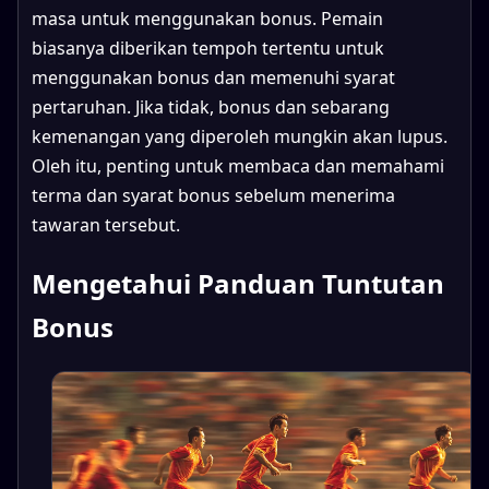
masa untuk menggunakan bonus. Pemain
biasanya diberikan tempoh tertentu untuk
menggunakan bonus dan memenuhi syarat
pertaruhan. Jika tidak, bonus dan sebarang
kemenangan yang diperoleh mungkin akan lupus.
Oleh itu, penting untuk membaca dan memahami
terma dan syarat bonus sebelum menerima
tawaran tersebut.
Mengetahui Panduan Tuntutan
Bonus