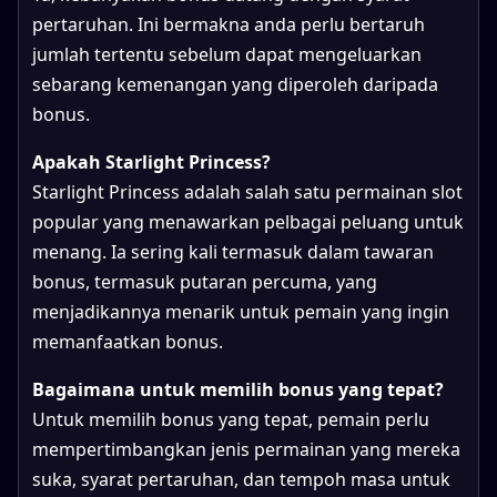
pertaruhan. Ini bermakna anda perlu bertaruh
jumlah tertentu sebelum dapat mengeluarkan
sebarang kemenangan yang diperoleh daripada
bonus.
Apakah Starlight Princess?
Starlight Princess adalah salah satu permainan slot
popular yang menawarkan pelbagai peluang untuk
menang. Ia sering kali termasuk dalam tawaran
bonus, termasuk putaran percuma, yang
menjadikannya menarik untuk pemain yang ingin
memanfaatkan bonus.
Bagaimana untuk memilih bonus yang tepat?
Untuk memilih bonus yang tepat, pemain perlu
mempertimbangkan jenis permainan yang mereka
suka, syarat pertaruhan, dan tempoh masa untuk