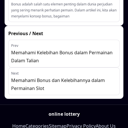
Bonus adalah salah satu elemen penting dalam dunia perjudian
yang sering menarik perhatian pemain. Dalam artikel ini, kita akan
menyelami konsep bonus, bagaiman
Previous / Next
Prev
Memahami Kelebihan Bonus dalam Permainan
Dalam Talian
Next
Memahami Bonus dan Kelebihannya dalam
Permainan Slot
online lottery
Home
Categories
Sitemap
Privacy Policy
About Us