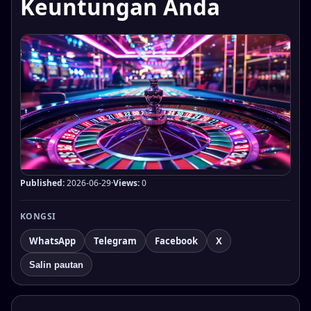
Keuntungan Anda
Published:
2026-06-29
·
Views:
0
KONGSI
WhatsApp
Telegram
Facebook
X
Salin pautan