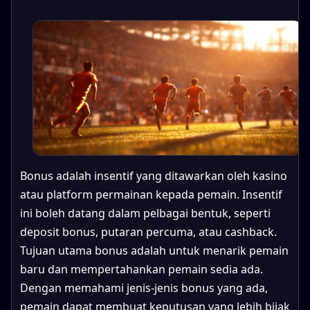
Bonus adalah insentif yang ditawarkan oleh kasino
atau platform permainan kepada pemain. Insentif
ini boleh datang dalam pelbagai bentuk, seperti
deposit bonus, putaran percuma, atau cashback.
Tujuan utama bonus adalah untuk menarik pemain
baru dan mempertahankan pemain sedia ada.
Dengan memahami jenis-jenis bonus yang ada,
pemain dapat membuat keputusan yang lebih bijak