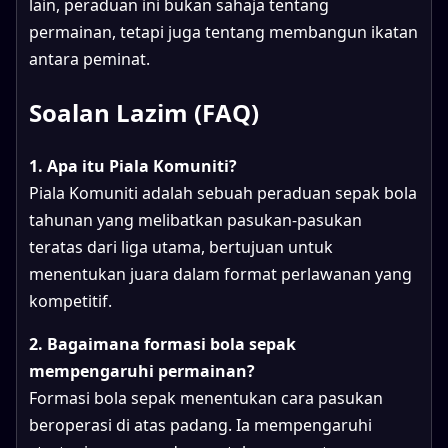
lain, peraduan ini bukan sahaja tentang
permainan, tetapi juga tentang membangun ikatan
antara peminat.
Soalan Lazim (FAQ)
1. Apa itu Piala Komuniti?
Piala Komuniti adalah sebuah peraduan sepak bola
tahunan yang melibatkan pasukan-pasukan
teratas dari liga utama, bertujuan untuk
menentukan juara dalam format perlawanan yang
kompetitif.
2. Bagaimana formasi bola sepak
mempengaruhi permainan?
Formasi bola sepak menentukan cara pasukan
beroperasi di atas padang. Ia mempengaruhi