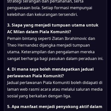
strategi serangan dan pertahanan, serta
penguasaan bola. Setiap formasi mempunyai
kelebihan dan kekurangan tersendiri.
3. Siapa yang menjadi tumpuan utama untuk
AC Milan dalam Piala Komuniti?
Pemain bintang seperti Zlatan Ibrahimovic dan
Theo Hernandez dijangka menjadi tumpuan
utama. Keterampilan dan pengalaman mereka
sangat berharga bagi pasukan dalam peraduan ini.
4. Di mana saya boleh mendapatkan jadual
perlawanan Piala Komuniti?
Jadual perlawanan Piala Komuniti boleh didapati di
laman web rasmi acara atau melalui saluran media
sosial yang berkaitan dengan liga.
5. Apa manfaat menjadi penyokong aktif dalam