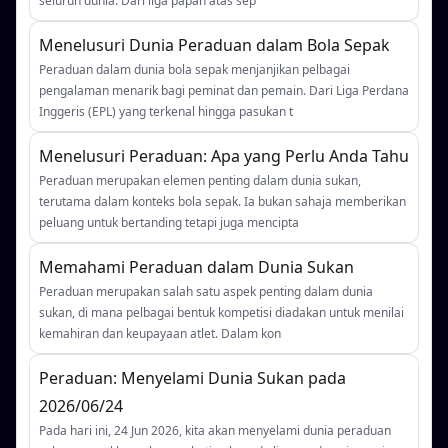
seluruh dunia. Dari liga papan atas sep
Menelusuri Dunia Peraduan dalam Bola Sepak
Peraduan dalam dunia bola sepak menjanjikan pelbagai
pengalaman menarik bagi peminat dan pemain. Dari Liga Perdana
Inggeris (EPL) yang terkenal hingga pasukan t
Menelusuri Peraduan: Apa yang Perlu Anda Tahu
Peraduan merupakan elemen penting dalam dunia sukan,
terutama dalam konteks bola sepak. Ia bukan sahaja memberikan
peluang untuk bertanding tetapi juga mencipta
Memahami Peraduan dalam Dunia Sukan
Peraduan merupakan salah satu aspek penting dalam dunia
sukan, di mana pelbagai bentuk kompetisi diadakan untuk menilai
kemahiran dan keupayaan atlet. Dalam kon
Peraduan: Menyelami Dunia Sukan pada
2026/06/24
Pada hari ini, 24 Jun 2026, kita akan menyelami dunia peraduan