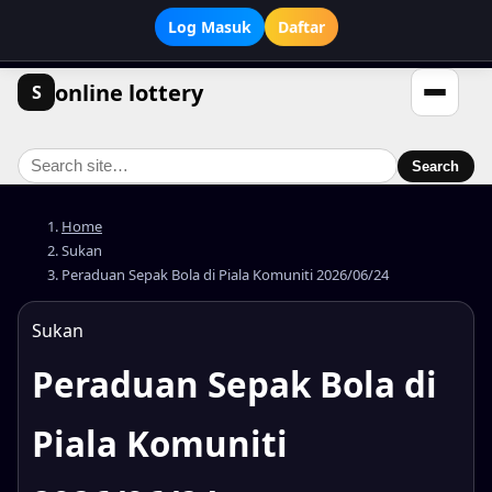
Log Masuk
Daftar
online lottery
S
Search
Search
Home
Sukan
Peraduan Sepak Bola di Piala Komuniti 2026/06/24
Sukan
Peraduan Sepak Bola di
Piala Komuniti