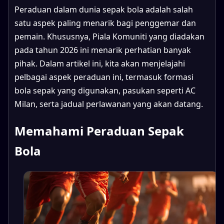
Peraduan dalam dunia sepak bola adalah salah
satu aspek paling menarik bagi penggemar dan
pemain. Khususnya, Piala Komuniti yang diadakan
pada tahun 2026 ini menarik perhatian banyak
pihak. Dalam artikel ini, kita akan menjelajahi
pelbagai aspek peraduan ini, termasuk formasi
bola sepak yang digunakan, pasukan seperti AC
Milan, serta jadual perlawanan yang akan datang.
Memahami Peraduan Sepak
Bola