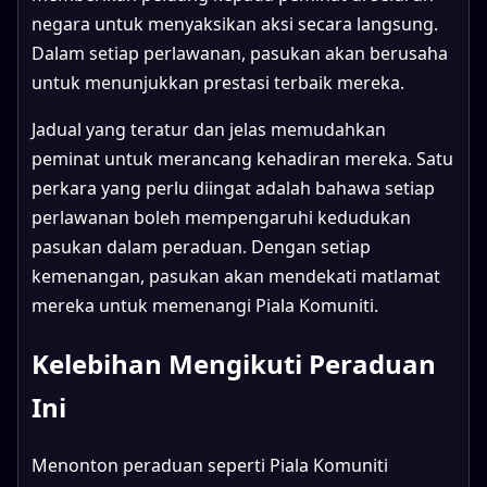
negara untuk menyaksikan aksi secara langsung.
Dalam setiap perlawanan, pasukan akan berusaha
untuk menunjukkan prestasi terbaik mereka.
Jadual yang teratur dan jelas memudahkan
peminat untuk merancang kehadiran mereka. Satu
perkara yang perlu diingat adalah bahawa setiap
perlawanan boleh mempengaruhi kedudukan
pasukan dalam peraduan. Dengan setiap
kemenangan, pasukan akan mendekati matlamat
mereka untuk memenangi Piala Komuniti.
Kelebihan Mengikuti Peraduan
Ini
Menonton peraduan seperti Piala Komuniti