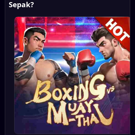
Sepak?