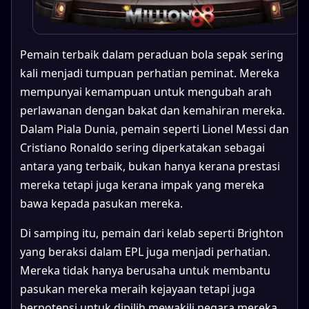
Pemain terbaik dalam peraduan bola sepak sering
kali menjadi tumpuan perhatian peminat. Mereka
mempunyai kemampuan untuk mengubah arah
perlawanan dengan bakat dan kemahiran mereka.
Dalam Piala Dunia, pemain seperti Lionel Messi dan
Cristiano Ronaldo sering diperkatakan sebagai
antara yang terbaik, bukan hanya kerana prestasi
mereka tetapi juga kerana impak yang mereka
bawa kepada pasukan mereka.
Di samping itu, pemain dari kelab seperti Brighton
yang beraksi dalam EPL juga menjadi perhatian.
Mereka tidak hanya berusaha untuk membantu
pasukan mereka meraih kejayaan tetapi juga
berpotensi untuk dipilih mewakili negara mereka