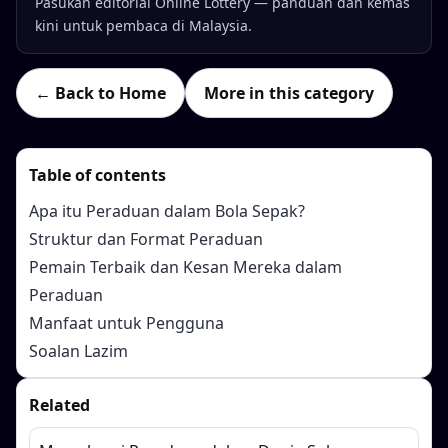
Pasukan editorial Online Lottery — panduan dan kemas
kini untuk pembaca di Malaysia.
← Back to Home
More in this category
Table of contents
Apa itu Peraduan dalam Bola Sepak?
Struktur dan Format Peraduan
Pemain Terbaik dan Kesan Mereka dalam
Peraduan
Manfaat untuk Pengguna
Soalan Lazim
Related