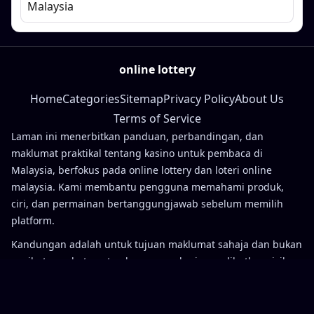
Malaysia
online lottery
Home
Categories
Sitemap
Privacy Policy
About Us
Terms of Service
Laman ini menerbitkan panduan, perbandingan, dan
maklumat praktikal tentang kasino untuk pembaca di
Malaysia, berfokus pada online lottery dan loteri online
malaysia. Kami membantu pengguna memahami produk,
ciri, dan permainan bertanggungjawab sebelum memilih
platform.
Kandungan adalah untuk tujuan maklumat sahaja dan bukan
nasihat perubatan atau kewangan. kasino melibatkan risiko;
hanya dewasa yang memenuhi umur sah di Malaysia patut
menyertai. Sila bermain secara bertanggungjawab.