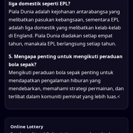
liga domestik seperti EPL?
Piala Dunia adalah kejohanan antarabangsa yang
melibatkan pasukan kebangsaan, sementara EPL
adalah liga domestik yang melibatkan kelab-kelab
di England. Piala Dunia diadakan setiap empat
tahun, manakala EPL berlangsung setiap tahun.
5. Mengapa penting untuk mengikuti peraduan
bola sepak?
Mengikuti peraduan bola sepak penting untuk
mendapatkan pengalaman hiburan yang
mendebarkan, memahami strategi permainan, dan
terlibat dalam komuniti peminat yang lebih luas.<
Online Lottery