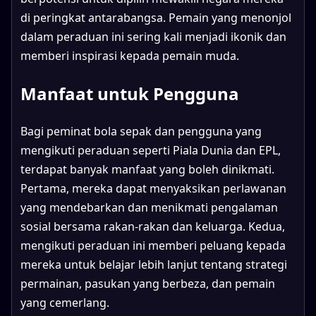
di peringkat antarabangsa. Pemain yang menonjol
dalam peraduan ini sering kali menjadi ikonik dan
memberi inspirasi kepada pemain muda.
Manfaat untuk Pengguna
Bagi peminat bola sepak dan pengguna yang
mengikuti peraduan seperti Piala Dunia dan EPL,
terdapat banyak manfaat yang boleh dinikmati.
Pertama, mereka dapat menyaksikan perlawanan
yang mendebarkan dan menikmati pengalaman
sosial bersama rakan-rakan dan keluarga. Kedua,
mengikuti peraduan ini memberi peluang kepada
mereka untuk belajar lebih lanjut tentang strategi
permainan, pasukan yang berbeza, dan pemain
yang cemerlang.