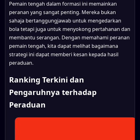
Pemain tengah dalam formasi ini memainkan
peranan yang sangat penting. Mereka bukan
sahaja bertanggungjawab untuk mengedarkan
bola tetapi juga untuk menyokong pertahanan dan
membantu serangan. Dengan memahami peranan
pemain tengah, kita dapat melihat bagaimana
strategi ini dapat memberi kesan kepada hasil
peraduan.
Ranking Terkini dan
Pengaruhnya terhadap
Peraduan