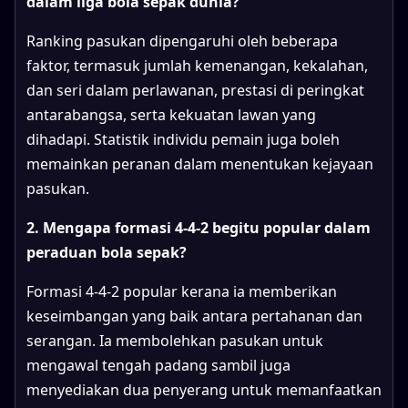
dalam liga bola sepak dunia?
Ranking pasukan dipengaruhi oleh beberapa
faktor, termasuk jumlah kemenangan, kekalahan,
dan seri dalam perlawanan, prestasi di peringkat
antarabangsa, serta kekuatan lawan yang
dihadapi. Statistik individu pemain juga boleh
memainkan peranan dalam menentukan kejayaan
pasukan.
2. Mengapa formasi 4-4-2 begitu popular dalam
peraduan bola sepak?
Formasi 4-4-2 popular kerana ia memberikan
keseimbangan yang baik antara pertahanan dan
serangan. Ia membolehkan pasukan untuk
mengawal tengah padang sambil juga
menyediakan dua penyerang untuk memanfaatkan