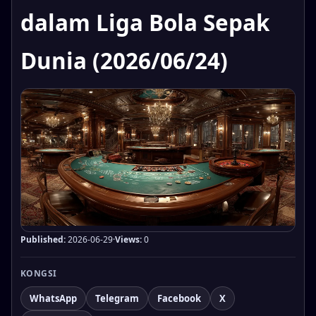
dalam Liga Bola Sepak
Dunia (2026/06/24)
Published:
2026-06-29
·
Views:
0
KONGSI
WhatsApp
Telegram
Facebook
X