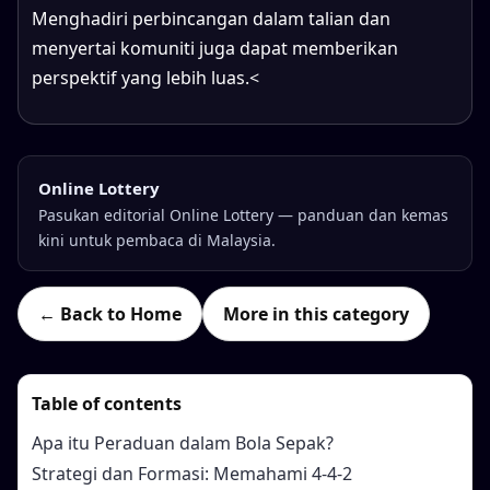
Menghadiri perbincangan dalam talian dan
menyertai komuniti juga dapat memberikan
perspektif yang lebih luas.<
Online Lottery
Pasukan editorial Online Lottery — panduan dan kemas
kini untuk pembaca di Malaysia.
← Back to Home
More in this category
Table of contents
Apa itu Peraduan dalam Bola Sepak?
Strategi dan Formasi: Memahami 4-4-2