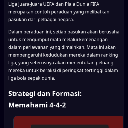
Liga Juara-Juara UEFA dan Piala Dunia FIFA
merupakan contoh peraduan yang melibatkan
pasukan dari pelbagai negara.
Dalam peraduan ini, setiap pasukan akan berusaha
untuk mengumpul mata melalui kemenangan
dalam perlawanan yang dimainkan. Mata ini akan
mempengaruhi kedudukan mereka dalam ranking
liga, yang seterusnya akan menentukan peluang
mereka untuk beraksi di peringkat tertinggi dalam
liga bola sepak dunia.
Strategi dan Formasi:
Memahami 4-4-2