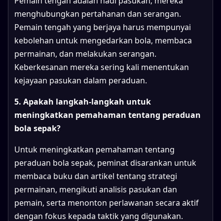
Pemain tengah adalah nadi pasukan; mereka
menghubungkan pertahanan dan serangan.
Pemain tengah yang berjaya harus mempunyai
kebolehan untuk mengedarkan bola, membaca
permainan, dan melakukan serangan.
Keberkesanan mereka sering kali menentukan
kejayaan pasukan dalam peraduan.
5. Apakah langkah-langkah untuk
meningkatkan pemahaman tentang peraduan
bola sepak?
Untuk meningkatkan pemahaman tentang
peraduan bola sepak, peminat disarankan untuk
membaca buku dan artikel tentang strategi
permainan, mengikuti analisis pasukan dan
pemain, serta menonton perlawanan secara aktif
dengan fokus kepada taktik yang digunakan.