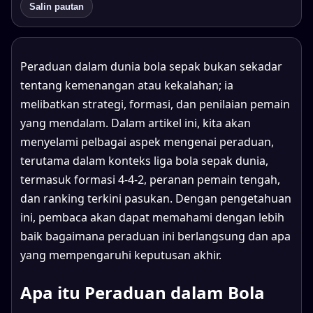
Salin pautan
Peraduan dalam dunia bola sepak bukan sekadar
tentang kemenangan atau kekalahan; ia
melibatkan strategi, formasi, dan penilaian pemain
yang mendalam. Dalam artikel ini, kita akan
menyelami pelbagai aspek mengenai peraduan,
terutama dalam konteks liga bola sepak dunia,
termasuk formasi 4-4-2, peranan pemain tengah,
dan ranking terkini pasukan. Dengan pengetahuan
ini, pembaca akan dapat memahami dengan lebih
baik bagaimana peraduan ini berlangsung dan apa
yang mempengaruhi keputusan akhir.
Apa itu Peraduan dalam Bola