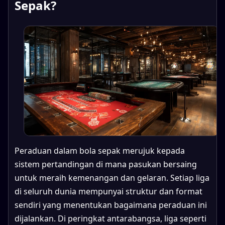
Sepak?
Peraduan dalam bola sepak merujuk kepada
sistem pertandingan di mana pasukan bersaing
untuk meraih kemenangan dan gelaran. Setiap liga
di seluruh dunia mempunyai struktur dan format
sendiri yang menentukan bagaimana peraduan ini
dijalankan. Di peringkat antarabangsa, liga seperti