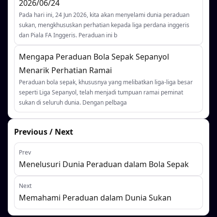
2026/06/24
Pada hari ini, 24 Jun 2026, kita akan menyelami dunia peraduan
sukan, mengkhususkan perhatian kepada liga perdana inggeris
dan Piala FA Inggeris. Peraduan ini b
Mengapa Peraduan Bola Sepak Sepanyol
Menarik Perhatian Ramai
Peraduan bola sepak, khususnya yang melibatkan liga-liga besar
seperti Liga Sepanyol, telah menjadi tumpuan ramai peminat
sukan di seluruh dunia. Dengan pelbaga
Previous / Next
Prev
Menelusuri Dunia Peraduan dalam Bola Sepak
Next
Memahami Peraduan dalam Dunia Sukan