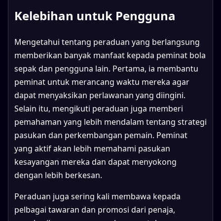
Kelebihan untuk Pengguna
Mengetahui tentang peraduan yang berlangsung
memberikan banyak manfaat kepada peminat bola
sepak dan pengguna lain. Pertama, ia membantu
peminat untuk merancang waktu mereka agar
dapat menyaksikan perlawanan yang diingini.
Selain itu, mengikuti peraduan juga memberi
pemahaman yang lebih mendalam tentang strategi
pasukan dan perkembangan pemain. Peminat
yang aktif akan lebih memahami pasukan
kesayangan mereka dan dapat menyokong
dengan lebih berkesan.
Peraduan juga sering kali membawa kepada
pelbagai tawaran dan promosi dari penaja,