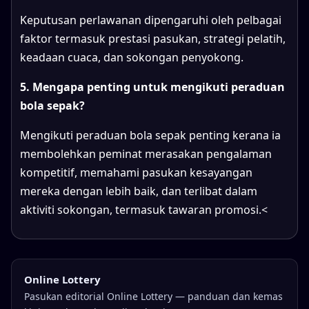
Keputusan perlawanan dipengaruhi oleh pelbagai
faktor termasuk prestasi pasukan, strategi pelatih,
keadaan cuaca, dan sokongan penyokong.
5. Mengapa penting untuk mengikuti peraduan
bola sepak?
Mengikuti peraduan bola sepak penting kerana ia
membolehkan peminat merasakan pengalaman
kompetitif, memahami pasukan kesayangan
mereka dengan lebih baik, dan terlibat dalam
aktiviti sokongan, termasuk tawaran promosi.<
Online Lottery
Pasukan editorial Online Lottery — panduan dan kemas