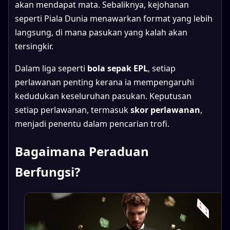
akan mendapat mata. Sebaliknya, kejohanan
seperti Piala Dunia menawarkan format yang lebih
langsung, di mana pasukan yang kalah akan
tersingkir.
Dalam liga seperti
bola sepak EPL
, setiap
perlawanan penting kerana ia mempengaruhi
kedudukan keseluruhan pasukan. Keputusan
setiap perlawanan, termasuk
skor perlawanan
,
menjadi penentu dalam pencarian trofi.
Bagaimana Peraduan
Berfungsi?