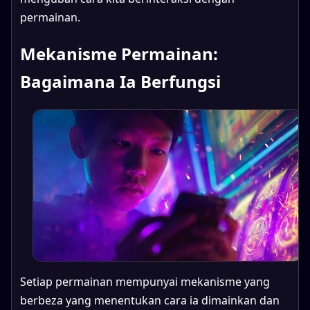
permainan.
Mekanisme Permainan:
Bagaimana Ia Berfungsi
Setiap permainan mempunyai mekanisme yang
berbeza yang menentukan cara ia dimainkan dan