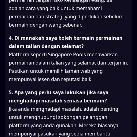
permainan tanpa risiko kehilangan wang. Ini
adalah cara yang baik untuk memahami
permainan dan strategi yang diperlukan sebelum
bermain dengan wang sebenar.
4. Di manakah saya boleh bermain permainan
dalam talian dengan selamat?
Platform seperti Singapore Pools menawarkan
permainan dalam talian yang selamat dan terjamin.
Pastikan untuk memilih laman web yang
mempunyai lesen dan reputasi baik.
5. Apa yang perlu saya lakukan jika saya
menghadapi masalah semasa bermain?
Jika anda menghadapi masalah, adalah penting
untuk menghubungi sokongan pelanggan
platform yang anda gunakan. Mereka biasanya
mempunyai pasukan yang sedia membantu