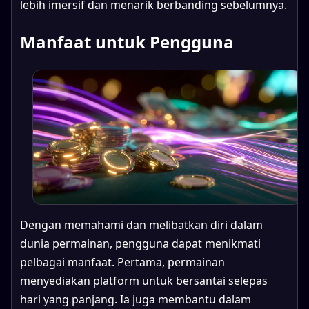
lebih imersif dan menarik berbanding sebelumnya.
Manfaat untuk Pengguna
Dengan memahami dan melibatkan diri dalam
dunia permainan, pengguna dapat menikmati
pelbagai manfaat. Pertama, permainan
menyediakan platform untuk bersantai selepas
hari yang panjang. Ia juga membantu dalam