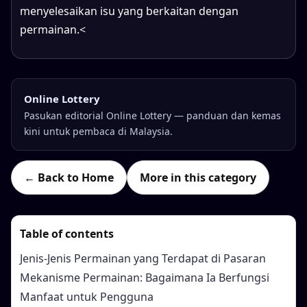
menyelesaikan isu yang berkaitan dengan
permainan.<
Online Lottery
Pasukan editorial Online Lottery — panduan dan kemas
kini untuk pembaca di Malaysia.
← Back to Home
More in this category
Table of contents
Jenis-Jenis Permainan yang Terdapat di Pasaran
Mekanisme Permainan: Bagaimana Ia Berfungsi
Manfaat untuk Pengguna