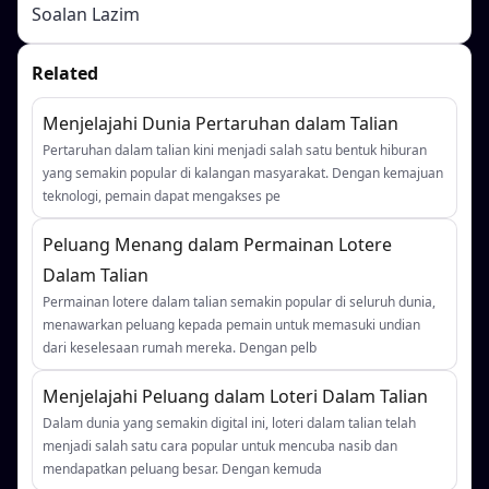
Soalan Lazim
Related
Menjelajahi Dunia Pertaruhan dalam Talian
Pertaruhan dalam talian kini menjadi salah satu bentuk hiburan
yang semakin popular di kalangan masyarakat. Dengan kemajuan
teknologi, pemain dapat mengakses pe
Peluang Menang dalam Permainan Lotere
Dalam Talian
Permainan lotere dalam talian semakin popular di seluruh dunia,
menawarkan peluang kepada pemain untuk memasuki undian
dari keselesaan rumah mereka. Dengan pelb
Menjelajahi Peluang dalam Loteri Dalam Talian
Dalam dunia yang semakin digital ini, loteri dalam talian telah
menjadi salah satu cara popular untuk mencuba nasib dan
mendapatkan peluang besar. Dengan kemuda