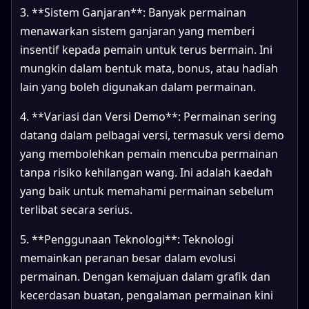
3. **Sistem Ganjaran**: Banyak permainan
menawarkan sistem ganjaran yang memberi
insentif kepada pemain untuk terus bermain. Ini
mungkin dalam bentuk mata, bonus, atau hadiah
lain yang boleh digunakan dalam permainan.
4. **Variasi dan Versi Demo**: Permainan sering
datang dalam pelbagai versi, termasuk versi demo
yang membolehkan pemain mencuba permainan
tanpa risiko kehilangan wang. Ini adalah kaedah
yang baik untuk memahami permainan sebelum
terlibat secara serius.
5. **Penggunaan Teknologi**: Teknologi
memainkan peranan besar dalam evolusi
permainan. Dengan kemajuan dalam grafik dan
kecerdasan buatan, pengalaman permainan kini