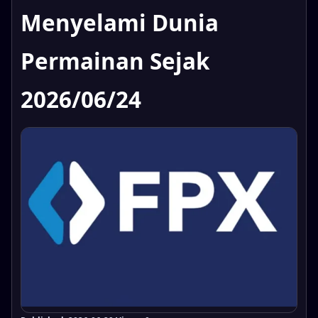
Menyelami Dunia
Permainan Sejak
2026/06/24