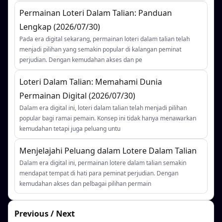
Permainan Loteri Dalam Talian: Panduan
Lengkap (2026/07/30)
Pada era digital sekarang, permainan loteri dalam talian telah
menjadi pilihan yang semakin popular di kalangan peminat
perjudian. Dengan kemudahan akses dan pe
Loteri Dalam Talian: Memahami Dunia
Permainan Digital (2026/07/30)
Dalam era digital ini, loteri dalam talian telah menjadi pilihan
popular bagi ramai pemain. Konsep ini tidak hanya menawarkan
kemudahan tetapi juga peluang untu
Menjelajahi Peluang dalam Lotere Dalam Talian
Dalam era digital ini, permainan lotere dalam talian semakin
mendapat tempat di hati para peminat perjudian. Dengan
kemudahan akses dan pelbagai pilihan permain
Previous / Next