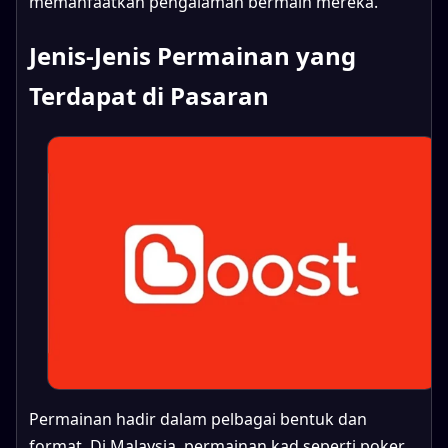
memanfaatkan pengalaman bermain mereka.
Jenis-Jenis Permainan yang
Terdapat di Pasaran
Permainan hadir dalam pelbagai bentuk dan
format. Di Malaysia, permainan kad seperti poker