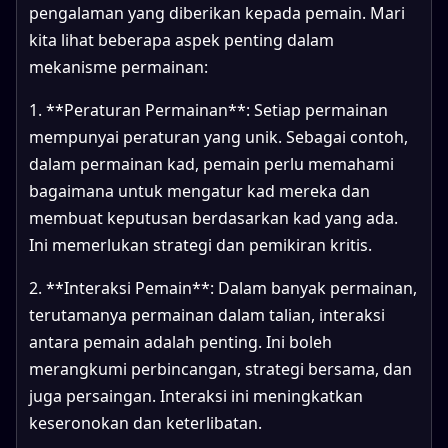
pengalaman yang diberikan kepada pemain. Mari
kita lihat beberapa aspek penting dalam
mekanisme permainan:
1. **Peraturan Permainan**: Setiap permainan
mempunyai peraturan yang unik. Sebagai contoh,
dalam permainan kad, pemain perlu memahami
bagaimana untuk mengatur kad mereka dan
membuat keputusan berdasarkan kad yang ada.
Ini memerlukan strategi dan pemikiran kritis.
2. **Interaksi Pemain**: Dalam banyak permainan,
terutamanya permainan dalam talian, interaksi
antara pemain adalah penting. Ini boleh
merangkumi perbincangan, strategi bersama, dan
juga persaingan. Interaksi ini meningkatkan
keseronokan dan keterlibatan.