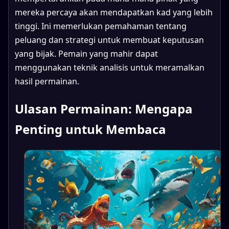
mereka percaya akan mendapatkan kad yang lebih
tinggi. Ini memerlukan pemahaman tentang
peluang dan strategi untuk membuat keputusan
yang bijak. Pemain yang mahir dapat
menggunakan teknik analisis untuk meramalkan
hasil permainan.
Ulasan Permainan: Mengapa
Penting untuk Membaca