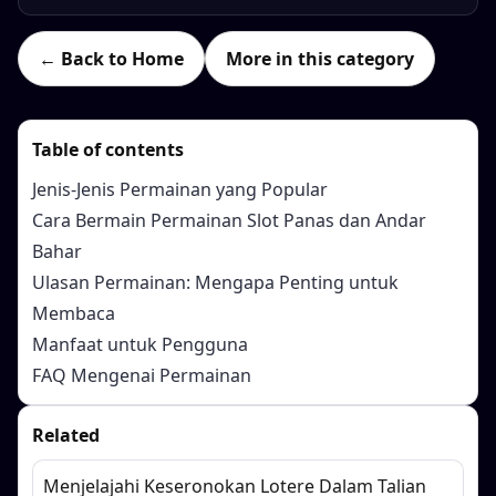
← Back to Home
More in this category
Table of contents
Jenis-Jenis Permainan yang Popular
Cara Bermain Permainan Slot Panas dan Andar
Bahar
Ulasan Permainan: Mengapa Penting untuk
Membaca
Manfaat untuk Pengguna
FAQ Mengenai Permainan
Related
Menjelajahi Keseronokan Lotere Dalam Talian