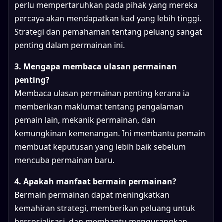
perlu mempertaruhkan pada pihak yang mereka
percaya akan mendapatkan kad yang lebih tinggi.
Strategi dan pemahaman tentang peluang sangat
penting dalam permainan ini.
3. Mengapa membaca ulasan permainan
penting?
Membaca ulasan permainan penting kerana ia
memberikan maklumat tentang pengalaman
pemain lain, mekanik permainan, dan
kemungkinan kemenangan. Ini membantu pemain
membuat keputusan yang lebih baik sebelum
mencuba permainan baru.
4. Apakah manfaat bermain permainan?
Bermain permainan dapat meningkatkan
kemahiran strategi, memberikan peluang untuk
bersosialisasi, dan membantu mengurangkan