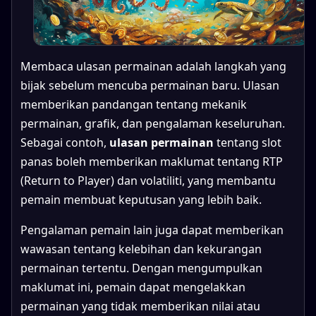
Membaca ulasan permainan adalah langkah yang
bijak sebelum mencuba permainan baru. Ulasan
memberikan pandangan tentang mekanik
permainan, grafik, dan pengalaman keseluruhan.
Sebagai contoh,
ulasan permainan
tentang slot
panas boleh memberikan maklumat tentang RTP
(Return to Player) dan volatiliti, yang membantu
pemain membuat keputusan yang lebih baik.
Pengalaman pemain lain juga dapat memberikan
wawasan tentang kelebihan dan kekurangan
permainan tertentu. Dengan mengumpulkan
maklumat ini, pemain dapat mengelakkan
permainan yang tidak memberikan nilai atau