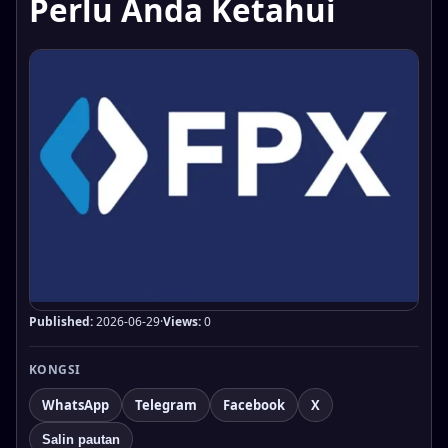
Perlu Anda Ketahui
Published:
2026-06-29
·
Views:
0
KONGSI
WhatsApp
Telegram
Facebook
X
Salin pautan