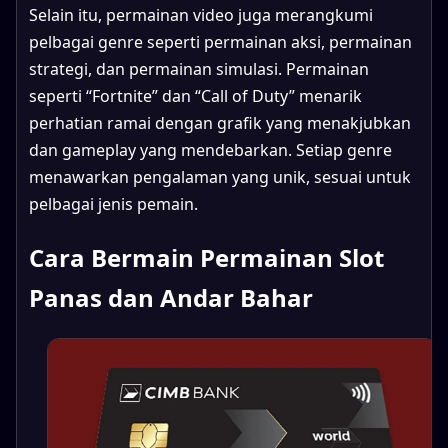
Selain itu, permainan video juga merangkumi
pelbagai genre seperti permainan aksi, permainan
strategi, dan permainan simulasi. Permainan
seperti “Fortnite” dan “Call of Duty” menarik
perhatian ramai dengan grafik yang menakjubkan
dan gameplay yang mendebarkan. Setiap genre
menawarkan pengalaman yang unik, sesuai untuk
pelbagai jenis pemain.
Cara Bermain Permainan Slot
Panas dan Andar Bahar