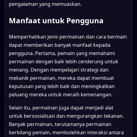
pengalaman yang memuaskan.
Manfaat untuk Pengguna
Memperhatikan jenis permainan dan cara bermain
dapat memberikan banyak manfaat kepada
pengguna. Pertama, pemain yang memahami
permainan dengan baik lebih cenderung untuk
menang. Dengan mempelajari strategi dan
mekanik permainan, mereka dapat membuat
keputusan yang lebih baik dan meningkatkan
peluang mereka untuk meraih kemenangan.
Selain itu, permainan juga dapat menjadi alat
untuk bersosialisasi dan mengurangkan tekanan.
Banyak permainan, terutamanya permainan
berbilang pemain, membolehkan interaksi antara