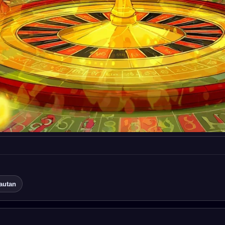
autan