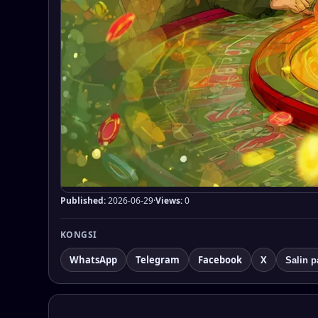
Published:
2026-06-29
·
Views:
0
KONGSI
WhatsApp
Telegram
Facebook
X
Salin p