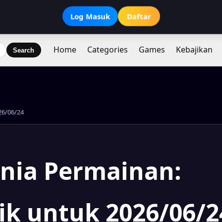
Log Masuk
Daftar
Home
Categories
Games
Kebajikan
Search
26/06/24
unia Permainan:
ik untuk 2026/06/2