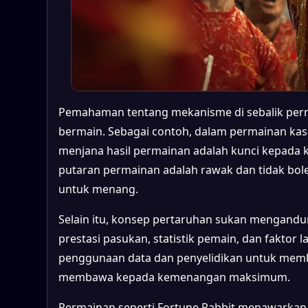
Pemahaman tentang mekanisme di sebalik per
bermain. Sebagai contoh, dalam permainan kas
menjana hasil permainan adalah kunci kepada k
putaran permainan adalah rawak dan tidak bo
untuk menang.
Selain itu, konsep pertaruhan sukan mengandu
prestasi pasukan, statistik pemain, dan faktor
penggunaan data dan penyelidikan untuk membu
membawa kepada kemenangan maksimum.
Permainan seperti Fortune Rabbit menawarkan