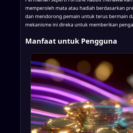
memperoleh mata atau hadiah berdasarkan pres
dan mendorong pemain untuk terus bermain d
mekanisme ini direka untuk memberikan peng
Manfaat untuk Pengguna