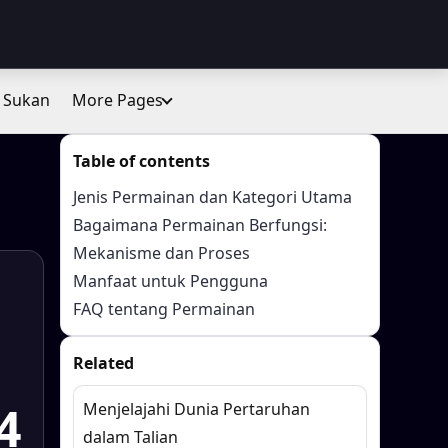
Sukan
More Pages
Table of contents
Jenis Permainan dan Kategori Utama
Bagaimana Permainan Berfungsi:
Mekanisme dan Proses
Manfaat untuk Pengguna
FAQ tentang Permainan
Related
4
Menjelajahi Dunia Pertaruhan
dalam Talian