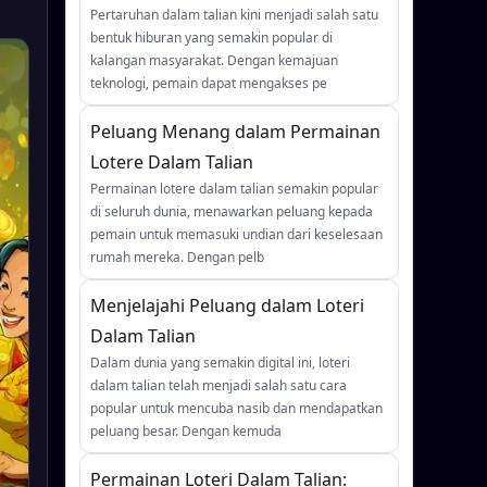
Pertaruhan dalam talian kini menjadi salah satu
bentuk hiburan yang semakin popular di
kalangan masyarakat. Dengan kemajuan
teknologi, pemain dapat mengakses pe
Peluang Menang dalam Permainan
Lotere Dalam Talian
Permainan lotere dalam talian semakin popular
di seluruh dunia, menawarkan peluang kepada
pemain untuk memasuki undian dari keselesaan
rumah mereka. Dengan pelb
Menjelajahi Peluang dalam Loteri
Dalam Talian
Dalam dunia yang semakin digital ini, loteri
dalam talian telah menjadi salah satu cara
popular untuk mencuba nasib dan mendapatkan
peluang besar. Dengan kemuda
Permainan Loteri Dalam Talian: