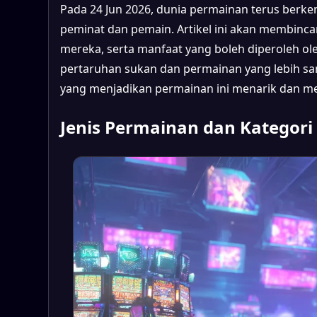
Pada 24 Jun 2026, dunia permainan terus berk
peminat dan pemain. Artikel ini akan membinca
mereka, serta manfaat yang boleh diperoleh o
pertaruhan sukan dan permainan yang lebih sa
yang menjadikan permainan ini menarik dan 
Jenis Permainan dan Kategor