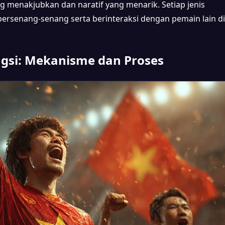
menakjubkan dan naratif yang menarik. Setiap jenis
rsenang-senang serta berinteraksi dengan pemain lain di
gsi: Mekanisme dan Proses