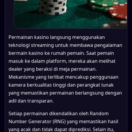
Permainan kasino langsung menggunakan
teknologi streaming untuk membawa pengalaman
bermain kasino ke rumah pemain. Saat pemain
masuk ke dalam platform, mereka akan melihat
dealer yang beraksi di meja permainan.
Mekanisme yang terlibat mencakup penggunaan
kamera berkualitas tinggi dan perangkat lunak
yang memastikan permainan berlangsung dengan
adil dan transparan.
Setiap permainan dikendalikan oleh Random
Number Generator (RNG) yang memastikan hasil
yang acak dan tidak dapat diprediksi. Selain itu,