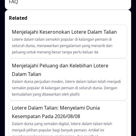
FAQ
Related
Menjelajahi Keseronokan Lotere Dalam Talian
Lotere dalam talian semakin popular di kalangan pemain di
seluruh dunia, menawarkan pengalaman yang menarik dan
peluang untuk menang besar tanpa perlu keluar da
Menjelajahi Peluang dan Kelebihan Lotere
Dalam Talian
Dalam dunia perjudian moden, lotere dalam talian telah menjadi
semakin popular di kalangan pemain di seluruh dunia. Dengan
kemudahan yang ditawarkan oleh platfo
Lotere Dalam Talian: Menyelami Dunia
Kesempatan Pada 2026/08/08
Dalam dunia yang semakin digital, lotere dalam talian telah
menjadi pilihan popular bagi banyak pemain. Artikel ini