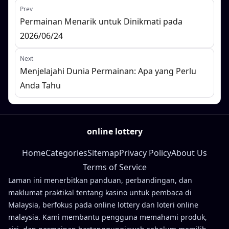
Prev
Permainan Menarik untuk Dinikmati pada
2026/06/24
Next
Menjelajahi Dunia Permainan: Apa yang Perlu
Anda Tahu
online lottery
Home
Categories
Sitemap
Privacy Policy
About Us
Terms of Service
Laman ini menerbitkan panduan, perbandingan, dan
maklumat praktikal tentang kasino untuk pembaca di
Malaysia, berfokus pada online lottery dan loteri online
malaysia. Kami membantu pengguna memahami produk,